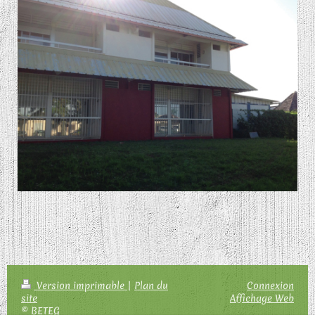
Version imprimable
|
Plan du
Connexion
site
Affichage Web
© BETEG